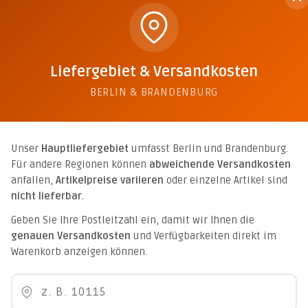
Eigenschaften
Da
Liefergebiet & Versandkosten
e 100/35/15 feingestrahlt"
BERLIN & BRANDENBURG
r Oberfläche ist eine robuste Betonstufe für den Außenbereic
n, Eingangsbereiche und Geländeübergänge. Die anthrazitfarbe
Unser
Hauptliefergebiet
umfasst Berlin und Brandenburg.
Für andere Regionen können
abweichende Versandkosten
anfallen,
Artikelpreise variieren
oder einzelne Artikel sind
nicht lieferbar
.
Geben Sie Ihre Postleitzahl ein, damit wir Ihnen die
genauen Versandkosten
und Verfügbarkeiten direkt im
Warenkorb anzeigen können.
zeichen) gefertigt