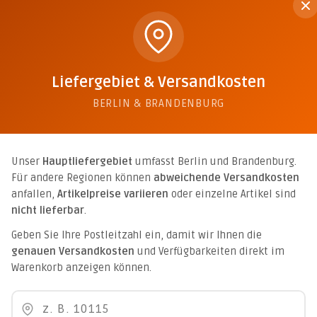
Eigenschaften
Da
Liefergebiet & Versandkosten
erscheibe 55/40/50 feingestrahlt"
BERLIN & BRANDENBURG
hlt)
von KANN ist ein robustes Betonelement für den professi
e bietet diese Mauerscheibe vielseitige Gestaltungsmöglich
tige, zeitgemäße Optik.
Unser
Hauptliefergebiet
umfasst Berlin und Brandenburg.
Für andere Regionen können
abweichende Versandkosten
anfallen,
Artikelpreise variieren
oder einzelne Artikel sind
nicht lieferbar
.
Geben Sie Ihre Postleitzahl ein, damit wir Ihnen die
genauen Versandkosten
und Verfügbarkeiten direkt im
Warenkorb anzeigen können.