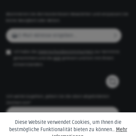
weiteren Farben erhältlich, darunter Sunset und
Nebraska Kies.
Abonnieren Sie den kostenlosen Newsletter und verpassen Sie
keine Neuigkeit oder Aktion.
E-Mail-Adresse*
Ich habe die
Datenschutzbestimmungen
zur Kenntnis
genommen und die
AGB
gelesen und bin mit ihnen
einverstanden.
Um weiterzugehen, geben Sie die oben abgebildeten
Zeichen ein*
Diese Website verwendet Cookies, um Ihnen die
bestmögliche Funktionalität bieten zu können...
Mehr