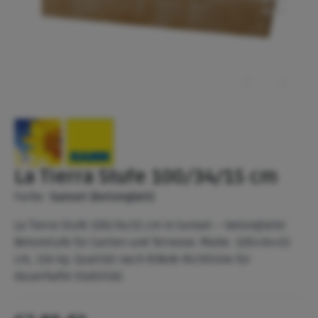
La Tierra Stufe 100/34/15 cm
Farbe:
Sunset (betonglatt)
La Tierra Stufe 100/34/15 cm in Sunset – betonglatte
Betonstufe für Garten und Terrasse. Maße: 100×34×15
cm, 116 kg. Qualität nach RiBoN-Richtlinie für
dauerhafte Stabilität.