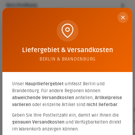
Beschreibung
Die La Tierra Stufe 100/34/15 cm in der Farbe Sunset
bietet eine robuste Lösung für die Gestaltung von
Höhenunterschieden im…
Mehr
Eigenschaften
Liefergebiet & Versandkosten
Datenblätter
1
BERLIN & BRANDENBURG
Unser
Hauptliefergebiet
umfasst Berlin und
Brandenburg. Für andere Regionen können
Passende Pflastersteine
abweichende Versandkosten
anfallen,
Artikelpreise
variieren
oder einzelne Artikel sind
nicht lieferbar
.
La Tierra 6 cm wilder Verband
Geben Sie Ihre Postleitzahl ein, damit wir Ihnen die
Farbe:
grau/anthrazit-nuanciert (betonglatt)
genauen Versandkosten
und Verfügbarkeiten direkt
im Warenkorb anzeigen können.
Das La Tierra Zierpflaster im wilden Verband von