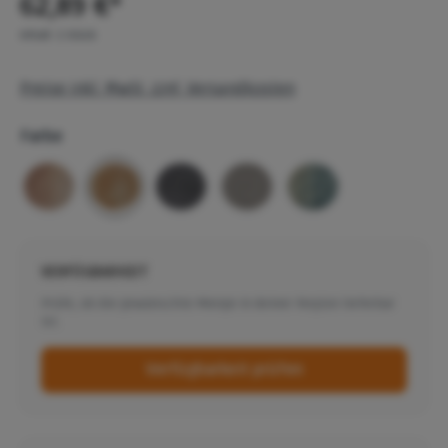
62,89 €*
Inhalt:
1 Stück
Preise inkl. MwSt. zzgl. Versandkosten
Farbe
VERFÜGBARKEIT
Prüfe, ob die gewünschte Menge in deiner Region lieferbar
ist.
Verfügbarkeit prüfen