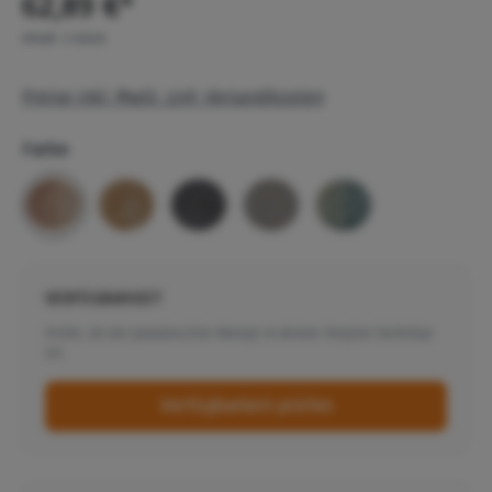
62,89 €*
Inhalt:
1 Stück
Preise inkl. MwSt. zzgl. Versandkosten
Farbe
VERFÜGBARKEIT
Prüfe, ob die gewünschte Menge in deiner Region lieferbar
ist.
Verfügbarkeit prüfen