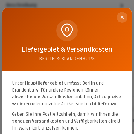
Beschreibung
Die La Tierra Stufe 100/34/15 cm in Nebraska Kies
bietet eine robuste Lösung für die Gestaltung von
Höhenunterschieden im Au…
Mehr
Eigenschaften
Liefergebiet & Versandkosten
Datenblätter
1
BERLIN & BRANDENBURG
Unser
Hauptliefergebiet
umfasst Berlin und
Brandenburg. Für andere Regionen können
Passende Pflastersteine
abweichende Versandkosten
anfallen,
Artikelpreise
variieren
oder einzelne Artikel sind
nicht lieferbar
.
La Tierra 6 cm wilder Verband
Geben Sie Ihre Postleitzahl ein, damit wir Ihnen die
Farbe:
grau/anthrazit-nuanciert (betonglatt)
genauen Versandkosten
und Verfügbarkeiten direkt
im Warenkorb anzeigen können.
Das La Tierra Zierpflaster im wilden Verband von