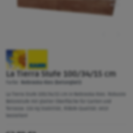
La Tierra Stufe 100/34/15 cm
Farbe:
Nebraska Kies (betonglatt)
La Tierra Stufe 100/34/15 cm in Nebraska Kies: Robuste
Betonstufe mit glatter Oberfläche für Garten und
Terrasse. 116 kg Stabilität, RiBoN-Qualität. Jetzt
bestellen!