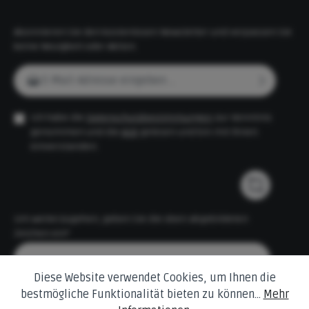
weiteren Farben erhältlich, darunter Sunset und
Nebraska Kies.
Abonnieren Sie den kostenlosen Newsletter und verpassen Sie
keine Neuigkeit oder Aktion.
E-Mail-Adresse*
Ich habe die
Datenschutzbestimmungen
zur Kenntnis
genommen und die
AGB
gelesen und bin mit ihnen
einverstanden.
Um weiterzugehen, geben Sie die oben abgebildeten
Zeichen ein*
Diese Website verwendet Cookies, um Ihnen die
bestmögliche Funktionalität bieten zu können...
Mehr