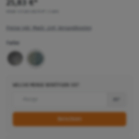
25,83 €*
Inhalt:
0.9 qm
(28,70 €* / 1 qm)
Preise inkl. MwSt. zzgl. Versandkosten
Farbe
WELCHE MENGE BENÖTIGEN SIE?
m²
Berechnen