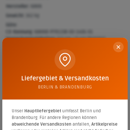
Hersteller:
KANN
Gewicht:
162 kg
Güte:
CE-Kennung:
KANNB-PFR1338-00-1406-01
Verpackungseinheiten:
0.9 qm / 9 qm (Palette)
Beschreibung
Der La Tierra Läuferverband 8cm von KANN bietet eine
Liefergebiet & Versandkosten
moderne Gestaltungslösung für Außenbereiche. Mit
seiner betonglatten Ob…
Mehr
BERLIN & BRANDENBURG
Eigenschaften
Datenblätter
1
Unser
Hauptliefergebiet
umfasst Berlin und
Brandenburg. Für andere Regionen können
abweichende Versandkosten
anfallen,
Artikelpreise