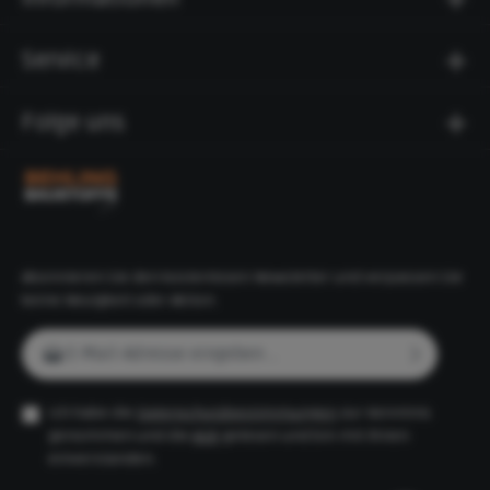
kg bietet die Stufe die nötige Stabilität für den
dauerhaften Einsatz im Außenbereich.Technische
Daten:Abmessungen: 100 x 34 x 15 cm (L x B x
Service
H)Material: Beton, glatte OberflächeFarbe: anthrazit
(betonglatt)Gewicht: 116 kgHergestellt nach RiBoN
(Richtlinie Betonteile ohne Norm m.G.)Die La Tierra
Folge uns
Stufe eignet sich für verschiedene Anwendungen in
der Garten- und Landschaftsgestaltung: als einzelne
Treppenstufe, für den Bau von Außentreppen oder
zur Terrassengestaltung. Dieses Produkt ist auch in
weiteren Farben erhältlich.
Abonnieren Sie den kostenlosen Newsletter und verpassen Sie
keine Neuigkeit oder Aktion.
E-Mail-Adresse*
Ich habe die
Datenschutzbestimmungen
zur Kenntnis
genommen und die
AGB
gelesen und bin mit ihnen
einverstanden.