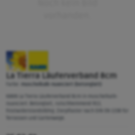
La Tierra Läuferverband 8cm
Farbe:
muschelkalk-nuanciert (betonglatt)
KANN La Tierra Läuferverband 8cm in muschelkalk-
nuanciert. Betonglatt, rutschhemmend R13,
frostwiderstandsfähig. Zierpflaster nach DIN EN 1338 für
Terrassen und Gartenwege.