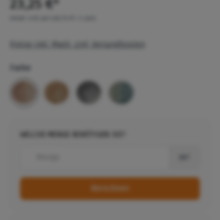
23,25 €*
Inhalt:
0.81 qm
(28,70 €* / 1 qm)
Preise inkl. MwSt. zzgl. Versandkosten
Farbe
WELCHE MENGE BENÖTIGEN SIE?
m²
Berechnen