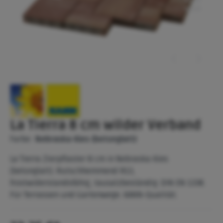
La Tierra 8 cm wilder Verband
Farbe:
Nebraska Kies (betonglatt)
La Tierra Zierpflaster 8 cm in Nebraska Kies
(betonglatt). Rutschhemmend R13,
frostwiderstandsfähig, tausalzbeständig. DIN EN 1338.
Für Terrassen und Gartenwege. KANN-Qualität.