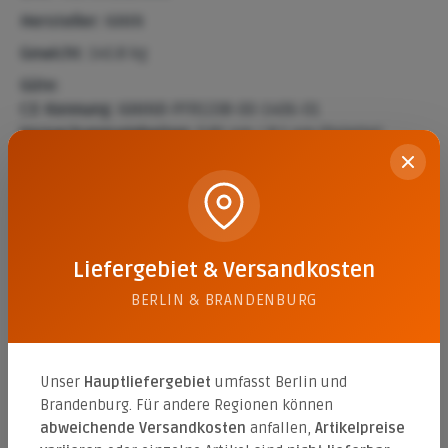
Hersteller:
KANN
Gewicht:
145.8 kg
Güte:
CE-Kennung:
KANNB-PFR1338-00-1406-01
Verpackungseinheiten:
0.81 qm / 8.1 qm (Palette)
Beschreibung
Das La Tierra Zierpflaster im wilden Verband in der
Liefergebiet & Versandkosten
Farbe Nebraska Kies (betonglatt) zeichnet sich durch
seine hochwertige b…
Mehr
BERLIN & BRANDENBURG
Eigenschaften
Datenblätter
1
Unser
Hauptliefergebiet
umfasst Berlin und
Brandenburg. Für andere Regionen können
abweichende Versandkosten
anfallen,
Artikelpreise