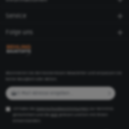
kg bietet die Stufe die nötige Stabilität für den
dauerhaften Einsatz im Außenbereich.Technische
Daten:Abmessungen: 100 x 34 x 15 cm (L x B x
Service
H)Material: Beton, glatte OberflächeFarbe: anthrazit
(betonglatt)Gewicht: 116 kgHergestellt nach RiBoN
(Richtlinie Betonteile ohne Norm m.G.)Die La Tierra
Folge uns
Stufe eignet sich für verschiedene Anwendungen in
der Garten- und Landschaftsgestaltung: als einzelne
Treppenstufe, für den Bau von Außentreppen oder
zur Terrassengestaltung. Dieses Produkt ist auch in
weiteren Farben erhältlich.
Abonnieren Sie den kostenlosen Newsletter und verpassen Sie
keine Neuigkeit oder Aktion.
E-Mail-Adresse*
Ich habe die
Datenschutzbestimmungen
zur Kenntnis
genommen und die
AGB
gelesen und bin mit ihnen
einverstanden.