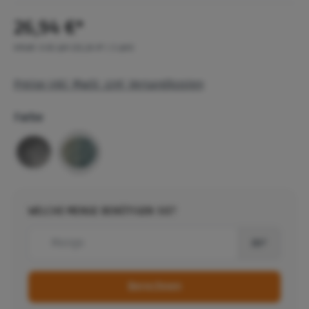
26,94 €*
Inhalt:
0.81 qm
(33,26 €* / 1 qm)
Preise inkl. MwSt. zzgl. Versandkosten
Farbe
WELCHE MENGE BENÖTIGEN SIE?
m²
Berechnen