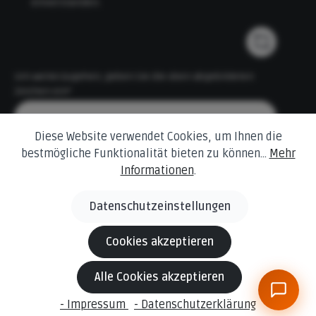
einverstanden.
Um weiterzugehen, geben Sie die oben abgebildeten
Zeichen ein*
Diese Website verwendet Cookies, um Ihnen die
bestmögliche Funktionalität bieten zu können...
Mehr
Informationen
.
Datenschutzeinstellungen
* Alle Preise inkl. gesetzl. Mehrwertsteuer zzgl.
Versandkosten
und ggf. Nachnahmegebühren, wenn nicht anders angegeben.
Cookies akzeptieren
© 2026 Behling Baustoffe Änderungen und Irrtümer
Alle Cookies akzeptieren
vorbehalten.
Die dargestellten Produktabbildungen können in Einzelfällen
- Impressum
- Datenschutzerklärung
vom tatsächlichen Produkt abweichen.