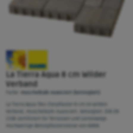
La Tierra Aqua 8 cm Wilder
Verband
Farbe:
muschelkalk-nuanciert (betonglatt)
La Tierra Aqua Öko-Zierpflaster 8 cm im wilden
Verband, muschelkalk-nuanciert, betonglatt. DIN EN
1338-zertifiziert für Terrassen und Gartenwege.
Hochwertige Betonpflastersteine von KANN.