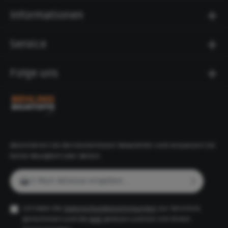
sorgt für eine gleichmäßige Oberfläche und
erleichtert die Reinigung. Mit einem Gewicht von 116
Informationen
kg bietet die Stufe die nötige Stabilität für den
dauerhaften Einsatz im Außenbereich.Technische
Daten:Abmessungen: 100 x 34 x 15 cm (L x B x
Service
H)Material: Beton, glatte OberflächeFarbe: anthrazit
(betonglatt)Gewicht: 116 kgHergestellt nach RiBoN
(Richtlinie Betonteile ohne Norm m.G.)Die La Tierra
Folge uns
Stufe eignet sich für verschiedene Anwendungen in
der Garten- und Landschaftsgestaltung: als einzelne
Treppenstufe, für den Bau von Außentreppen oder
zur Terrassengestaltung. Dieses Produkt ist auch in
weiteren Farben erhältlich.
Abonnieren Sie den kostenlosen Newsletter und verpassen Sie
keine Neuigkeit oder Aktion.
E-Mail-Adresse*
Ich habe die
Datenschutzbestimmungen
zur Kenntnis
genommen und die
AGB
gelesen und bin mit ihnen