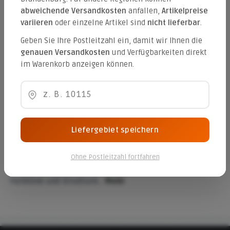
abweichende Versandkosten
anfallen,
Artikelpreise
variieren
oder einzelne Artikel sind
nicht lieferbar
.
Produktnummer:
E3NH
Hersteller:
Emil Germany
Geben Sie Ihre Postleitzahl ein, damit wir Ihnen die
genauen Versandkosten
und Verfügbarkeiten direkt
Gewicht:
33.552 kg
im Warenkorb anzeigen können.
Güte:
CE-Kennung:
Verpackungseinheiten:
0.72 qm / 23.04 qm (Palette)
Liefergebiet speichern
Beschreibung
Drinnen und draußen schließen sich in der Architektur
Ohne Postleitzahl fortfahren
nicht aus. Harmonie und Einklang gelingen, wenn
Farbtöne und Strukture…
Mehr