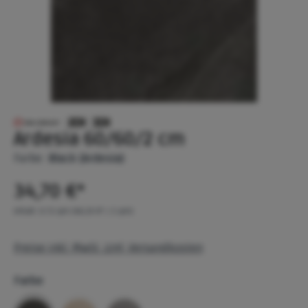
Ardesia 60/60/2 cm
Farbe:
Black (Ardesia)
34,70 €*
Inhalt:
0.72 qm
(48,19 €* / 1 qm)
Preise inkl. MwSt. zzgl. Versandkosten
Farbe