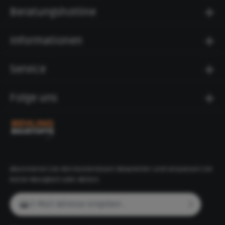
Beratungshotline
Informationen
Service
Folge uns
Abonnieren Sie den kostenlosen Newsletter und verpassen Sie
keine Neuigkeit oder Aktion.
E-Mail-Adresse*