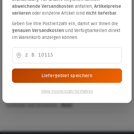
abweichende Versandkosten
anfallen,
Artikelpreise
variieren
oder einzelne Artikel sind
nicht lieferbar
.
Produktnummer:
E3NG
Hersteller:
Emil Germany
Geben Sie Ihre Postleitzahl ein, damit wir Ihnen die
genauen Versandkosten
und Verfügbarkeiten direkt
Gewicht:
33.552 kg
im Warenkorb anzeigen können.
Güte:
CE-Kennung:
Verpackungseinheiten:
0.72 qm / 23.04 qm (Palette)
Liefergebiet speichern
Beschreibung
Drinnen und draußen schließen sich in der Architektur
Ohne Postleitzahl fortfahren
nicht aus. Harmonie und Einklang gelingen, wenn
Farbtöne und Strukture…
Mehr