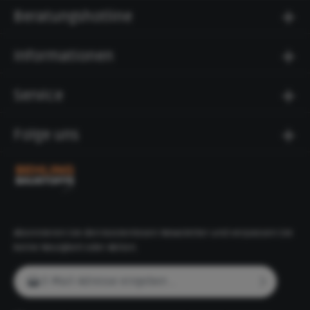
Beratungshotline
Informationen
Service
Folge uns
Abonnieren Sie den kostenlosen Newsletter und verpassen Sie
keine Neuigkeit oder Aktion.
E-Mail-Adresse*