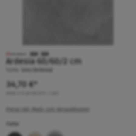
Ardesia 60/60/2 cm
Farbe:
Grey (Ardesia)
34,70 €*
Inhalt:
0.72 qm
(48,19 €* / 1 qm)
Preise inkl. MwSt. zzgl. Versandkosten
Farbe